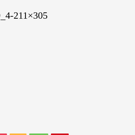
9_4-211×305